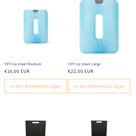
YETI Ice sheet Medium
YETI Ice sheet Large
Normaler
€16,00 EUR
Normaler
€22,00 EUR
Preis
Preis
In den Warenkorb legen
In den Warenkorb legen