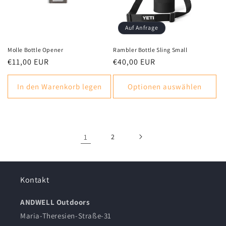
Auf Anfrage
Molle Bottle Opener
Rambler Bottle Sling Small
Normaler
€11,00 EUR
Normaler
€40,00 EUR
Preis
Preis
In den Warenkorb legen
Optionen auswählen
1
2
Kontakt
ANDWELL Outdoors
Maria-Theresien-Straße-31