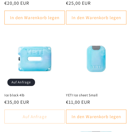
Normaler
€20,00 EUR
Normaler
€25,00 EUR
Preis
Preis
In den Warenkorb legen
In den Warenkorb legen
Auf Anfrage
Ice block 4lb
YETI Ice sheet Small
Normaler
€35,00 EUR
Normaler
€11,00 EUR
Preis
Preis
Auf Anfrage
In den Warenkorb legen