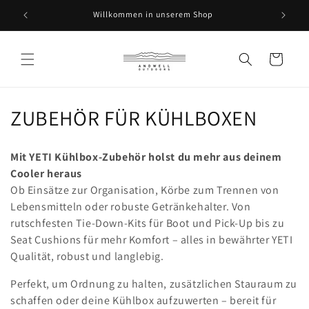
Direkt
zum
Willkommen in unserem Shop
Inhalt
Warenkorb
K
ZUBEHÖR FÜR KÜHLBOXEN
a
Mit YETI Kühlbox-Zubehör holst du mehr aus deinem
t
Cooler heraus
Ob Einsätze zur Organisation, Körbe zum Trennen von
e
Lebensmitteln oder robuste Getränkehalter. Von
g
rutschfesten Tie-Down-Kits für Boot und Pick-Up bis zu
Seat Cushions für mehr Komfort – alles in bewährter YETI
o
Qualität, robust und langlebig.
r
Perfekt, um Ordnung zu halten, zusätzlichen Stauraum zu
i
schaffen oder deine Kühlbox aufzuwerten – bereit für